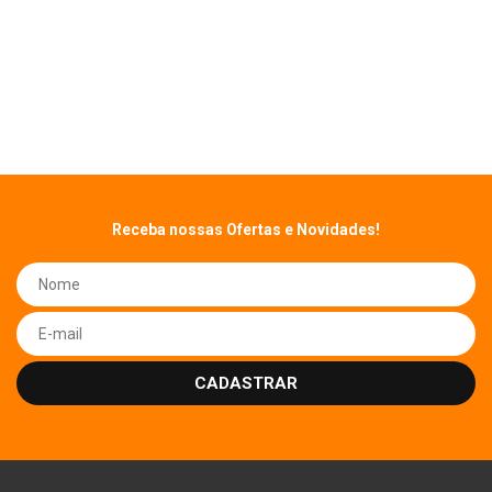
UPTIME / SLA DE 99,9%
Por todo o contingente de políticas, infraestrutura, sistemas e
procedimentos, asseguramos índices elevadíssimos de
disponibilidade de nossos servidores.
Receba nossas Ofertas e Novidades!
CADASTRAR