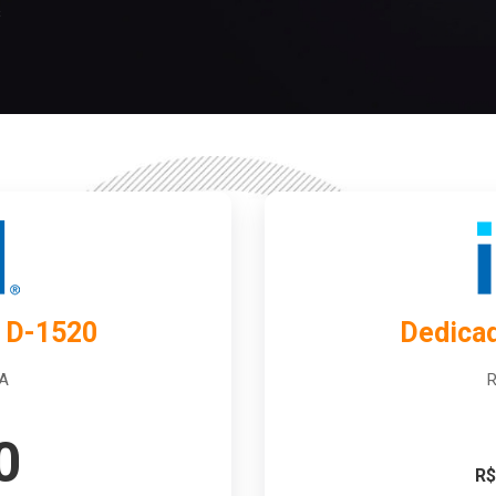
s
 D-1520
Dedica
CA
R
0
R$