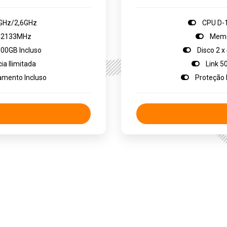
2GHz/2,6GHz
CPU D-1
 2133MHz
Memó
00GB Incluso
Disco 2 
a Ilimitada
Link 50
amento Incluso
Proteção 