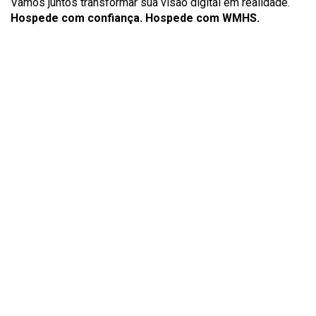
Vamos juntos transformar sua visão digital em realidade.
Hospede com confiança. Hospede com WMHS.
PORQUE ESCOLHER A
HOSTING?